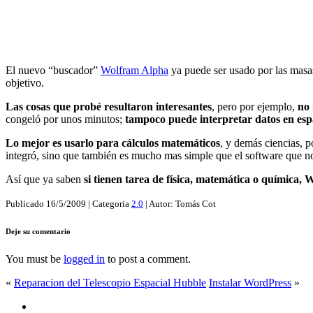
El nuevo “buscador”
Wolfram Alpha
ya puede ser usado por las masa
objetivo.
Las cosas que probé resultaron interesantes
, pero por ejemplo,
no 
congeló por unos minutos;
tampoco puede interpretar datos en esp
Lo mejor es usarlo para cálculos matemáticos
, y demás ciencias, p
integró, sino que también es mucho mas simple que el software que no
Así que ya saben
si tienen tarea de física, matemática o química, 
Publicado
16/5/2009
| Categoria
2.0
| Autor:
Tomás Cot
Deje su comentario
You must be
logged in
to post a comment.
«
Reparacion del Telescopio Espacial Hubble
Instalar WordPress
»