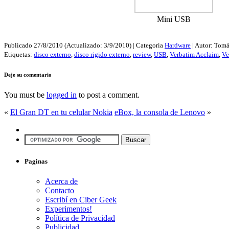
Mini USB
Publicado
27/8/2010
(Actualizado:
3/9/2010
) | Categoria
Hardware
| Autor:
Tomá
Etiquetas:
disco externo
,
disco rigido externo
,
review
,
USB
,
Verbatim Acclaim
,
Ve
Deje su comentario
You must be
logged in
to post a comment.
«
El Gran DT en tu celular Nokia
eBox, la consola de Lenovo
»
Paginas
Acerca de
Contacto
Escribí en Ciber Geek
Experimentos!
Política de Privacidad
Publicidad