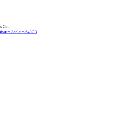
s Cot
rbatim Acclaim 640GB