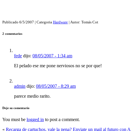
Publicado
6/5/2007
| Categoria
Hardware
| Autor:
Tomás Cot
2 comentarios
fede
dijo:
08/05/2007 - 1:34 am
El pelado ese me pone nerviosos no se por que!
admin
dijo:
08/05/2007 - 8:29 am
parece medio rarito.
Deje su comentario
You must be
logged in
to post a comment.
«
Recarga de cartuchos, vale la pena?
Enviate un mail al futuro con A