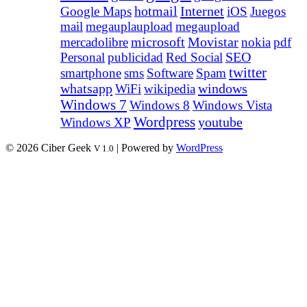
Internet
Google Maps
hotmail
iOS
Juegos
mail
megauplaupload
megaupload
Movistar
mercadolibre
microsoft
nokia
pdf
Personal
publicidad
Red Social
SEO
twitter
smartphone
sms
Software
Spam
whatsapp
windows
WiFi
wikipedia
Windows 7
Windows 8
Windows Vista
Wordpress
youtube
Windows XP
© 2026 Ciber Geek
| Powered by
WordPress
V 1.0