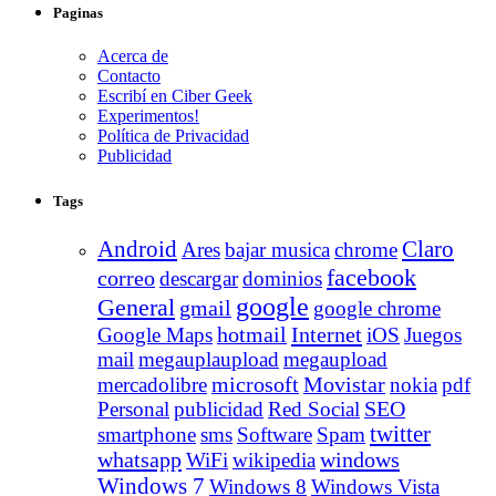
Paginas
Acerca de
Contacto
Escribí en Ciber Geek
Experimentos!
Política de Privacidad
Publicidad
Tags
Android
Claro
Ares
bajar musica
chrome
facebook
correo
descargar
dominios
google
General
gmail
google chrome
Internet
Google Maps
hotmail
iOS
Juegos
mail
megauplaupload
megaupload
Movistar
mercadolibre
microsoft
nokia
pdf
Personal
publicidad
Red Social
SEO
twitter
smartphone
sms
Software
Spam
whatsapp
windows
WiFi
wikipedia
Windows 7
Windows 8
Windows Vista