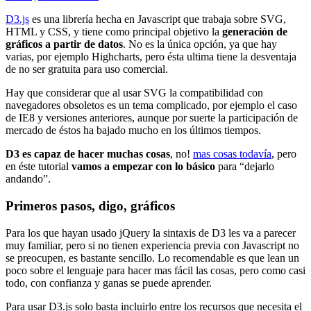
D3.js
es una librería hecha en Javascript que trabaja sobre SVG,
HTML y CSS, y tiene como principal objetivo la
generación de
gráficos a partir de datos
. No es la única opción, ya que hay
varias, por ejemplo Highcharts, pero ésta ultima tiene la desventaja
de no ser gratuita para uso comercial.
Hay que considerar que al usar SVG la compatibilidad con
navegadores obsoletos es un tema complicado, por ejemplo el caso
de IE8 y versiones anteriores, aunque por suerte la participación de
mercado de éstos ha bajado mucho en los últimos tiempos.
D3 es capaz de hacer muchas cosas
, no!
mas cosas todavía
, pero
en éste tutorial
vamos a empezar con lo básico
para “dejarlo
andando”.
Primeros pasos, digo, gráficos
Para los que hayan usado jQuery la sintaxis de D3 les va a parecer
muy familiar, pero si no tienen experiencia previa con Javascript no
se preocupen, es bastante sencillo. Lo recomendable es que lean un
poco sobre el lenguaje para hacer mas fácil las cosas, pero como casi
todo, con confianza y ganas se puede aprender.
Para usar D3.js solo basta incluirlo entre los recursos que necesita el