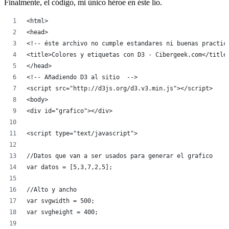
Finalmente, el código, mi único héroe en éste lío.
<html>
<head>
<!-- éste archivo no cumple estandares ni buenas practic
<title>Colores y etiquetas con D3 - Cibergeek.com</title
</head>
<!-- Añadiendo D3 al sitio  -->
<script src="http://d3js.org/d3.v3.min.js"></script>
<body>
<div id="grafico"></div>
<script type="text/javascript">
//Datos que van a ser usados para generar el grafico
var datos = [5,3,7,2,5];
//Alto y ancho
var svgwidth = 500;
var svgheight = 400;