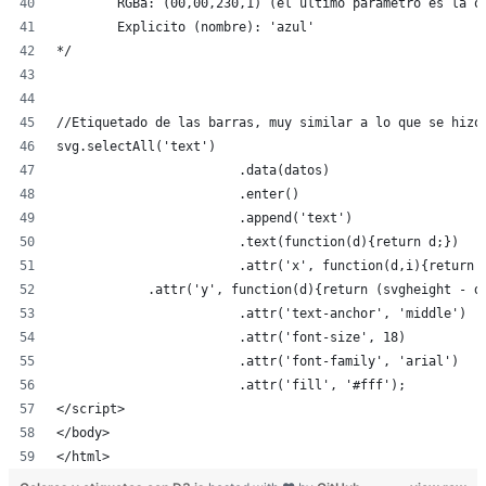
	RGBa: (00,00,230,1) (el ultimo parametro es la o
	Explicito (nombre): 'azul'
*/
//Etiquetado de las barras, muy similar a lo que se hizo
svg.selectAll('text')
			.data(datos)
			.enter()
			.append('text')
			.text(function(d){return d;})
			.attr('x', function(d,i){retur
            .attr('y', function(d){return (svgheight - d
			.attr('text-anchor', 'middle')
			.attr('font-size', 18)
			.attr('font-family', 'arial')
			.attr('fill', '#fff');
</script>
</body>
</html>