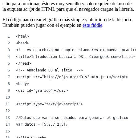
sitio para funcionar, ésto es muy sencillo y solo requiere del uso de
la etiqueta
script
de HTML para que el navegador cargue la librería.
El código para crear el gráfico más simple y aburrido de la historia.
También pueden jugar con el ejemplo en
éste fiddle
.
<html>
<head>
<!-- éste archivo no cumple estandares ni buenas practic
<title>Introduccion basica a D3 - Cibergeek.com</title>
</head>
<!-- Añadiendo D3 al sitio  -->
<script src="http://d3js.org/d3.v3.min.js"></script>
<body>
<div id="grafico"></div>
<script type="text/javascript">
//Datos que van a ser usados para generar el grafico
var datos = [5,3,7,2,5];
//Alto y ancho