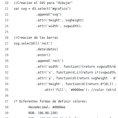
//Creacion el SVG para "dibujar"
var svg = d3.select("#grafico")
            .append("svg")
            .attr('height', svgheight)
            .attr('width', svgwidth);
//Creacion de las barras
svg.selectAll('rect')
            .data(datos)
            .enter()
            .append('rect')
            .attr('width', function(){return svgwidth/da
            .attr('x', function(d,i){return i*(svgwidth/
            .attr('y', function(d){return svgheight - d*
            .attr('height', function(d){return d*10;}) /
  		.attr('fill', '#0000ee'); //color (atr
/* Diferentes formas de definir colores:
	Hexadecimal: #0000ee
	RGB: (00,00,230)