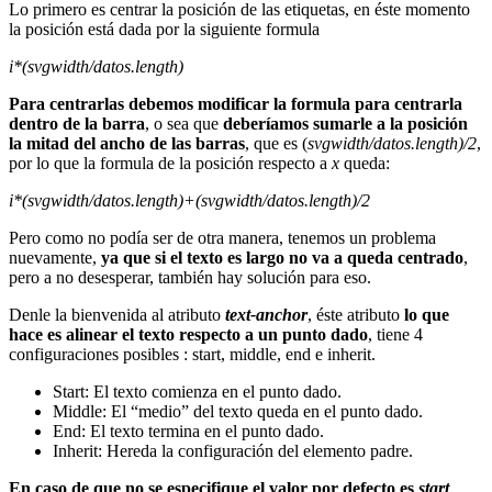
Lo primero es centrar la posición de las etiquetas, en éste momento
la posición está dada por la siguiente formula
i*(svgwidth/datos.length)
Para centrarlas debemos modificar la formula para centrarla
dentro de la barra
, o sea que
deberíamos sumarle a la posición
la mitad del ancho de las barras
, que es (
svgwidth/datos.length)/2
,
por lo que la formula de la posición respecto a
x
queda:
i*(svgwidth/datos.length)+(
svgwidth/datos.length)/2
Pero como no podía ser de otra manera, tenemos un problema
nuevamente,
ya que si el texto es largo no va a queda centrado
,
pero a no desesperar, también hay solución para eso.
Denle la bienvenida al atributo
text-anchor
, éste atributo
lo que
hace es alinear el texto respecto a un punto dado
, tiene 4
configuraciones posibles : start, middle, end e inherit.
Start: El texto comienza en el punto dado.
Middle: El “medio” del texto queda en el punto dado.
End: El texto termina en el punto dado.
Inherit: Hereda la configuración del elemento padre.
En caso de que no se especifique el valor por defecto es
start
.