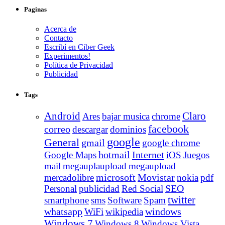
Paginas
Acerca de
Contacto
Escribí en Ciber Geek
Experimentos!
Política de Privacidad
Publicidad
Tags
Android
Claro
Ares
bajar musica
chrome
facebook
correo
descargar
dominios
google
General
gmail
google chrome
Internet
Google Maps
hotmail
iOS
Juegos
mail
megauplaupload
megaupload
Movistar
mercadolibre
microsoft
nokia
pdf
Personal
publicidad
Red Social
SEO
twitter
smartphone
sms
Software
Spam
whatsapp
windows
WiFi
wikipedia
Windows 7
Windows 8
Windows Vista