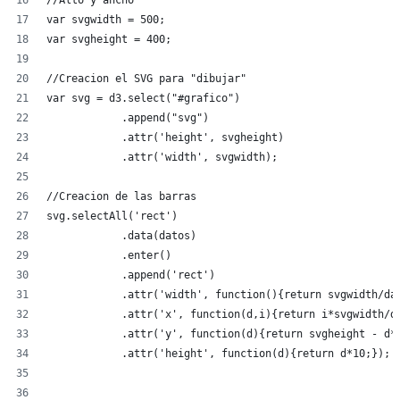
var svgwidth = 500;
var svgheight = 400;
//Creacion el SVG para "dibujar"
var svg = d3.select("#grafico")
            .append("svg")
            .attr('height', svgheight)
            .attr('width', svgwidth);
//Creacion de las barras
svg.selectAll('rect')
            .data(datos)
            .enter()
            .append('rect')
            .attr('width', function(){return svgwidth/da
            .attr('x', function(d,i){return i*svgwidth/d
            .attr('y', function(d){return svgheight - d*
            .attr('height', function(d){return d*10;});