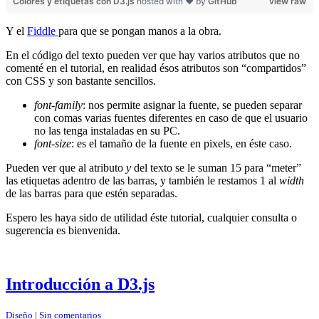
Colores y etiquetas con D3.js
hosted with ❤ by
GitHub
view raw
Y el
Fiddle
para que se pongan manos a la obra.
En el código del texto pueden ver que hay varios atributos que no
comenté en el tutorial, en realidad ésos atributos son “compartidos”
con CSS y son bastante sencillos.
font-family
: nos permite asignar la fuente, se pueden separar
con comas varias fuentes diferentes en caso de que el usuario
no las tenga instaladas en su PC.
font-size
: es el tamaño de la fuente en pixels, en éste caso.
Pueden ver que al atributo
y
del texto se le suman 15 para “meter”
las etiquetas adentro de las barras, y también le restamos 1 al
width
de las barras para que estén separadas.
Espero les haya sido de utilidad éste tutorial, cualquier consulta o
sugerencia es bienvenida.
Introducción a D3.js
Diseño
|
Sin comentarios