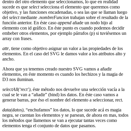
dentro del otro elemento que seleccionamos, lo que en realidad
sucede es que
select
selecciona el elemento que queremos como
objetivo, y las funciones encadenadas, o sea las que se llaman luego
del
select
mediante
.nombreFuncion
trabajan sobre el resultado de la
función anterior. En éste caso
append
añade un nodo hijo al
elemento con id gráfico. En éste punto es cuando podemos decidir
embeber otros elementos, por ejemplo párrafos (p) si tuviésemos un
array con frases.
attr
, tiene como objetivo asignar un valor a las propiedades de los
elementos. En el caso del SVG le damos valor a los atributos alto y
ancho.
Ahora que ya tenemos creado nuestro SVG vamos a añadir
elementos, en éste momento es cuando los hechizos y la magia de
D3 nos iluminan.
selectAll(‘rect’)
, éste método nos devuelve una selección vacía a la
cual se le van a “añadir” (bind) los datos. En éste caso vamos a
generar barras, por éso el nombre del elemento a seleccionar, rect.
data(datos)
, “enchufamos” los datos, lo que sucede acá es magia
negra, se cuentan los elementos y se parsean, de ahora en mas, todos
los métodos que llamemos se van a ejecutar tantas veces como
elementos tenga el conjunto de datos que pasamos.