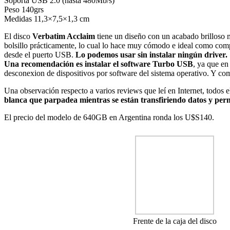
Soporta USB 2.0 (hasta 480Mb/s)
Peso 140grs
Medidas 11,3×7,5×1,3 cm
El disco
Verbatim Acclaim
tiene un diseño con un acabado brilloso 
bolsillo prácticamente, lo cual lo hace muy cómodo e ideal como co
desde el puerto USB.
Lo podemos usar sin instalar ningún driver.
Una recomendación es instalar el software Turbo USB
, ya que en
desconexion de dispositivos por software del sistema operativo. Y como
Una observación respecto a varios reviews que leí en Internet, todos el
blanca que parpadea mientras se están transfiriendo datos y perm
El precio del modelo de 640GB en Argentina ronda los U$S140.
Frente de la caja del disco