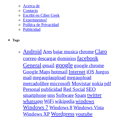
Acerca de
Contacto
Escribí en Ciber Geek
Experimentos!
Política de Privacidad
Publicidad
Tags
Android
Claro
Ares
bajar musica
chrome
facebook
correo
descargar
dominios
google
General
gmail
google chrome
Internet
Google Maps
hotmail
iOS
Juegos
mail
megauplaupload
megaupload
Movistar
mercadolibre
microsoft
nokia
pdf
Personal
publicidad
Red Social
SEO
twitter
smartphone
sms
Software
Spam
whatsapp
windows
WiFi
wikipedia
Windows 7
Windows 8
Windows Vista
Wordpress
youtube
Windows XP