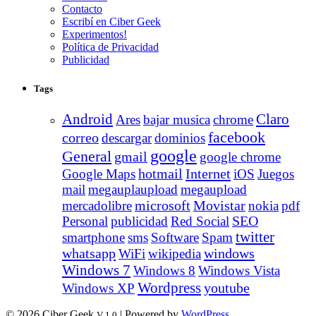
Contacto
Escribí en Ciber Geek
Experimentos!
Política de Privacidad
Publicidad
Tags
Android
Claro
Ares
bajar musica
chrome
facebook
correo
descargar
dominios
google
General
gmail
google chrome
Internet
Google Maps
hotmail
iOS
Juegos
mail
megauplaupload
megaupload
Movistar
mercadolibre
microsoft
nokia
pdf
Personal
publicidad
Red Social
SEO
twitter
smartphone
sms
Software
Spam
whatsapp
windows
WiFi
wikipedia
Windows 7
Windows 8
Windows Vista
Wordpress
youtube
Windows XP
© 2026 Ciber Geek
| Powered by
WordPress
V 1.0