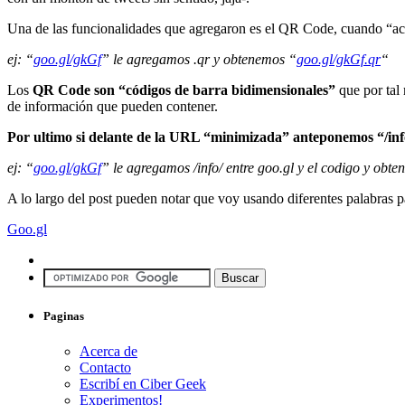
Una de las funcionalidades que agregaron es el QR Code, cuando “aco
ej: “
goo.gl/gkGf
” le agregamos .qr y obtenemos “
goo.gl/gkGf.qr
“
Los
QR Code son “códigos de barra bidimensionales”
que por tal 
de información que pueden contener.
Por ultimo si delante de la URL “minimizada” anteponemos “/info/”
ej: “
goo.gl/gkGf
” le agregamos /info/ entre goo.gl y el codigo y obt
A lo largo del post pueden notar que voy usando diferentes palabras p
Goo.gl
Paginas
Acerca de
Contacto
Escribí en Ciber Geek
Experimentos!