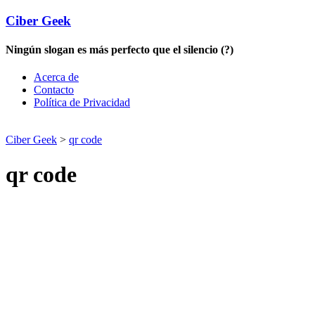
Ciber Geek
Ningún slogan es más perfecto que el silencio (?)
Acerca de
Contacto
Política de Privacidad
Ciber Geek
>
qr code
qr code