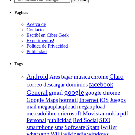
Paginas
Acerca de
Contacto
Escribí en Ciber Geek
Experimentos!
Política de Privacidad
Publicidad
Tags
Android
Claro
Ares
bajar musica
chrome
facebook
correo
descargar
dominios
google
General
gmail
google chrome
Internet
Google Maps
hotmail
iOS
Juegos
mail
megauplaupload
megaupload
Movistar
mercadolibre
microsoft
nokia
pdf
Personal
publicidad
Red Social
SEO
twitter
smartphone
sms
Software
Spam
whatsapp
windows
WiFi
wikipedia