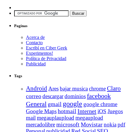
Paginas
Acerca de
Contacto
Escribí en Ciber Geek
Experimentos!
Política de Privacidad
Publicidad
Tags
Android
Claro
Ares
bajar musica
chrome
facebook
correo
descargar
dominios
google
General
gmail
google chrome
Internet
Google Maps
hotmail
iOS
Juegos
mail
megauplaupload
megaupload
Movistar
mercadolibre
microsoft
nokia
pdf
Personal
publicidad
Red Social
SEO