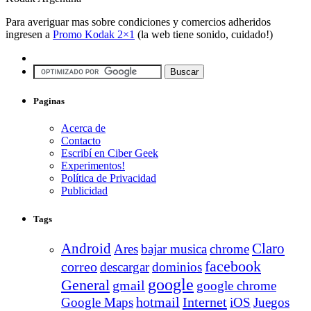
Para averiguar mas sobre condiciones y comercios adheridos
ingresen a
Promo Kodak 2×1
(la web tiene sonido, cuidado!)
Paginas
Acerca de
Contacto
Escribí en Ciber Geek
Experimentos!
Política de Privacidad
Publicidad
Tags
Android
Claro
Ares
bajar musica
chrome
facebook
correo
descargar
dominios
google
General
gmail
google chrome
Internet
Google Maps
hotmail
iOS
Juegos