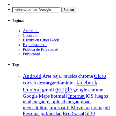
Paginas
Acerca de
Contacto
Escribí en Ciber Geek
Experimentos!
Política de Privacidad
Publicidad
Tags
Android
Claro
Ares
bajar musica
chrome
facebook
correo
descargar
dominios
google
General
gmail
google chrome
Internet
Google Maps
hotmail
iOS
Juegos
mail
megauplaupload
megaupload
Movistar
mercadolibre
microsoft
nokia
pdf
Personal
publicidad
Red Social
SEO