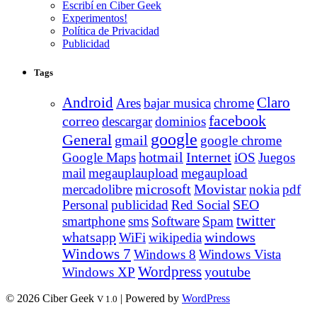
Escribí en Ciber Geek
Experimentos!
Política de Privacidad
Publicidad
Tags
Android
Claro
Ares
bajar musica
chrome
facebook
correo
descargar
dominios
google
General
gmail
google chrome
Internet
Google Maps
hotmail
iOS
Juegos
mail
megauplaupload
megaupload
Movistar
mercadolibre
microsoft
nokia
pdf
Personal
publicidad
Red Social
SEO
twitter
smartphone
sms
Software
Spam
whatsapp
windows
WiFi
wikipedia
Windows 7
Windows 8
Windows Vista
Wordpress
youtube
Windows XP
© 2026 Ciber Geek
| Powered by
WordPress
V 1.0