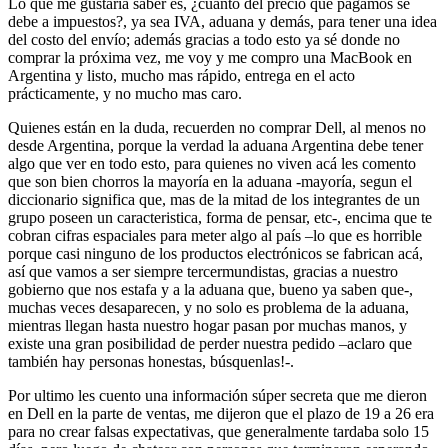
Lo que me gustaría saber es, ¿cuanto del precio que pagamos se
debe a impuestos?, ya sea IVA, aduana y demás, para tener una idea
del costo del envío; además gracias a todo esto ya sé donde no
comprar la próxima vez, me voy y me compro una MacBook en
Argentina y listo, mucho mas rápido, entrega en el acto
prácticamente, y no mucho mas caro.
Quienes están en la duda, recuerden no comprar Dell, al menos no
desde Argentina, porque la verdad la aduana Argentina debe tener
algo que ver en todo esto, para quienes no viven acá les comento
que son bien chorros la mayoría en la aduana -mayoría, segun el
diccionario significa que, mas de la mitad de los integrantes de un
grupo poseen un caracteristica, forma de pensar, etc-, encima que te
cobran cifras espaciales para meter algo al país –lo que es horrible
porque casi ninguno de los productos electrónicos se fabrican acá,
así que vamos a ser siempre tercermundistas, gracias a nuestro
gobierno que nos estafa y a la aduana que, bueno ya saben que-,
muchas veces desaparecen, y no solo es problema de la aduana,
mientras llegan hasta nuestro hogar pasan por muchas manos, y
existe una gran posibilidad de perder nuestra pedido –aclaro que
también hay personas honestas, búsquenlas!-.
Por ultimo les cuento una información súper secreta que me dieron
en Dell en la parte de ventas, me dijeron que el plazo de 19 a 26 era
para no crear falsas expectativas, que generalmente tardaba solo 15