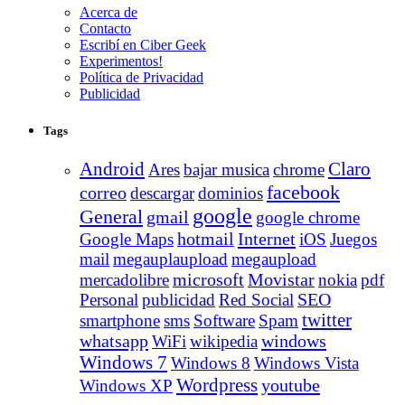
Acerca de
Contacto
Escribí en Ciber Geek
Experimentos!
Política de Privacidad
Publicidad
Tags
Android
Claro
Ares
bajar musica
chrome
facebook
correo
descargar
dominios
google
General
gmail
google chrome
Internet
Google Maps
hotmail
iOS
Juegos
mail
megauplaupload
megaupload
Movistar
mercadolibre
microsoft
nokia
pdf
Personal
publicidad
Red Social
SEO
twitter
smartphone
sms
Software
Spam
whatsapp
windows
WiFi
wikipedia
Windows 7
Windows 8
Windows Vista
Wordpress
youtube
Windows XP