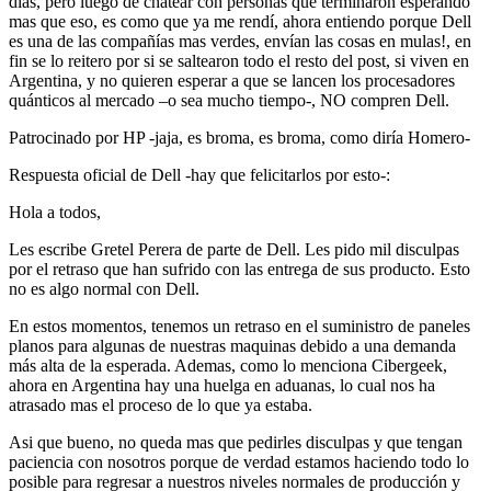
días, pero luego de chatear con personas que terminaron esperando
mas que eso, es como que ya me rendí, ahora entiendo porque Dell
es una de las compañías mas verdes, envían las cosas en mulas!, en
fin se lo reitero por si se saltearon todo el resto del post, si viven en
Argentina, y no quieren esperar a que se lancen los procesadores
quánticos al mercado –o sea mucho tiempo-, NO compren Dell.
Patrocinado por HP -jaja, es broma, es broma, como diría Homero-
Respuesta oficial de Dell -hay que felicitarlos por esto-:
Hola a todos,
Les escribe Gretel Perera de parte de Dell. Les pido mil disculpas
por el retraso que han sufrido con las entrega de sus producto. Esto
no es algo normal con Dell.
En estos momentos, tenemos un retraso en el suministro de paneles
planos para algunas de nuestras maquinas debido a una demanda
más alta de la esperada. Ademas, como lo menciona Cibergeek,
ahora en Argentina hay una huelga en aduanas, lo cual nos ha
atrasado mas el proceso de lo que ya estaba.
Asi que bueno, no queda mas que pedirles disculpas y que tengan
paciencia con nosotros porque de verdad estamos haciendo todo lo
posible para regresar a nuestros niveles normales de producción y