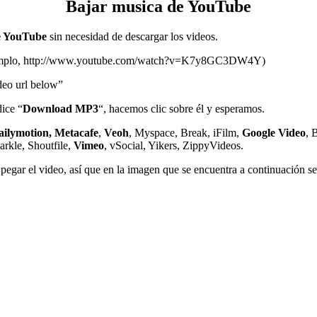
Bajar musica de YouTube
de YouTube
sin necesidad de descargar los videos.
mplo, http://www.youtube.com/watch?v=K7y8GC3DW4Y)
eo url below”
dice “
Download MP3
“, hacemos clic sobre él y esperamos.
ilymotion, Metacafe
,
Veoh
, Myspace, Break, iFilm,
Google Video
, 
rkle, Shoutfile,
Vimeo
, vSocial, Yikers, ZippyVideos.
egar el video, así que en la imagen que se encuentra a continuación s