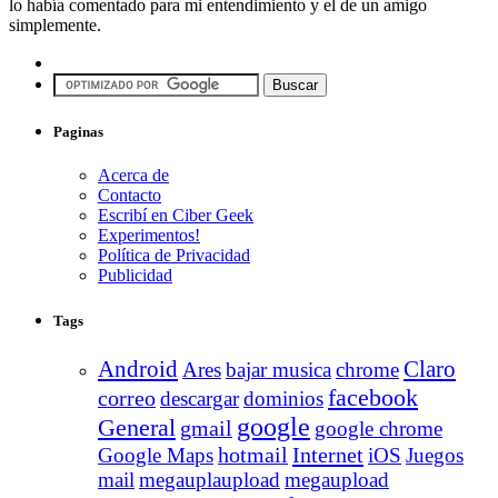
lo había comentado para mi entendimiento y el de un amigo
simplemente.
Paginas
Acerca de
Contacto
Escribí en Ciber Geek
Experimentos!
Política de Privacidad
Publicidad
Tags
Android
Claro
Ares
bajar musica
chrome
facebook
correo
descargar
dominios
google
General
gmail
google chrome
Internet
Google Maps
hotmail
iOS
Juegos
mail
megauplaupload
megaupload