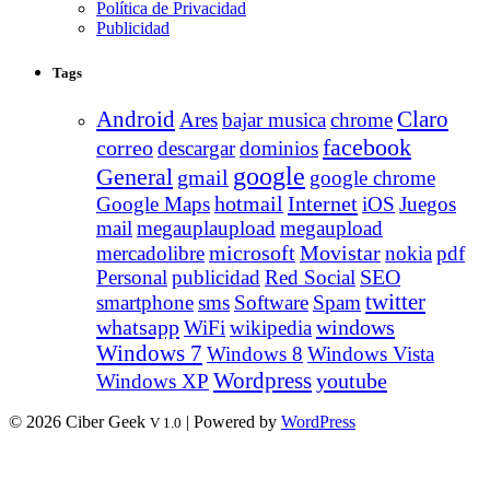
Política de Privacidad
Publicidad
Tags
Android
Claro
Ares
bajar musica
chrome
facebook
correo
descargar
dominios
google
General
gmail
google chrome
Internet
Google Maps
hotmail
iOS
Juegos
mail
megauplaupload
megaupload
Movistar
mercadolibre
microsoft
nokia
pdf
Personal
publicidad
Red Social
SEO
twitter
smartphone
sms
Software
Spam
whatsapp
windows
WiFi
wikipedia
Windows 7
Windows 8
Windows Vista
Wordpress
youtube
Windows XP
© 2026 Ciber Geek
| Powered by
WordPress
V 1.0