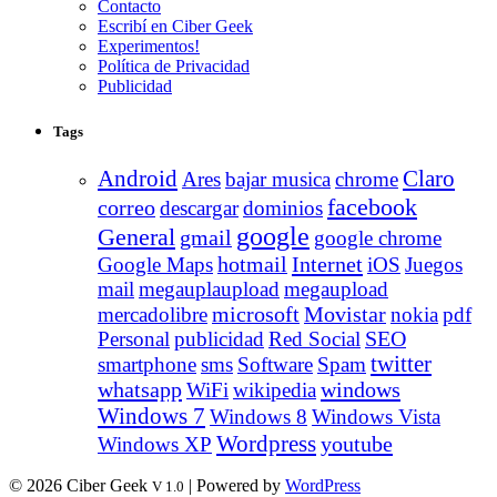
Contacto
Escribí en Ciber Geek
Experimentos!
Política de Privacidad
Publicidad
Tags
Android
Claro
Ares
bajar musica
chrome
facebook
correo
descargar
dominios
google
General
gmail
google chrome
Internet
Google Maps
hotmail
iOS
Juegos
mail
megauplaupload
megaupload
Movistar
mercadolibre
microsoft
nokia
pdf
Personal
publicidad
Red Social
SEO
twitter
smartphone
sms
Software
Spam
whatsapp
windows
WiFi
wikipedia
Windows 7
Windows 8
Windows Vista
Wordpress
youtube
Windows XP
© 2026 Ciber Geek
| Powered by
WordPress
V 1.0