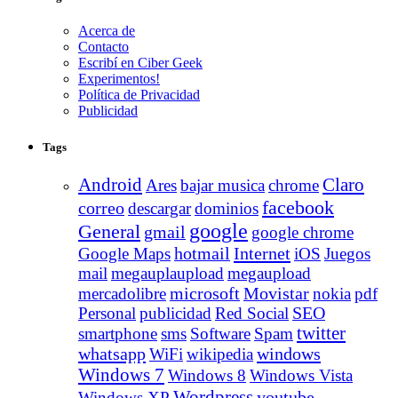
Acerca de
Contacto
Escribí en Ciber Geek
Experimentos!
Política de Privacidad
Publicidad
Tags
Android
Claro
Ares
bajar musica
chrome
facebook
correo
descargar
dominios
google
General
gmail
google chrome
Internet
Google Maps
hotmail
iOS
Juegos
mail
megauplaupload
megaupload
Movistar
mercadolibre
microsoft
nokia
pdf
Personal
publicidad
Red Social
SEO
twitter
smartphone
sms
Software
Spam
whatsapp
windows
WiFi
wikipedia
Windows 7
Windows 8
Windows Vista
Wordpress
youtube
Windows XP