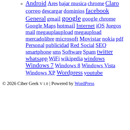
Android
Claro
Ares
bajar musica
chrome
facebook
correo
descargar
dominios
google
General
gmail
google chrome
Internet
Google Maps
hotmail
iOS
Juegos
mail
megauplaupload
megaupload
Movistar
mercadolibre
microsoft
nokia
pdf
Personal
publicidad
Red Social
SEO
twitter
smartphone
sms
Software
Spam
whatsapp
windows
WiFi
wikipedia
Windows 7
Windows 8
Windows Vista
Wordpress
youtube
Windows XP
© 2026 Ciber Geek
| Powered by
WordPress
V 1.0