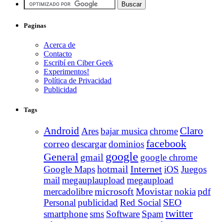
Paginas
Acerca de
Contacto
Escribí en Ciber Geek
Experimentos!
Política de Privacidad
Publicidad
Tags
Android
Claro
Ares
bajar musica
chrome
facebook
correo
descargar
dominios
google
General
gmail
google chrome
Internet
Google Maps
hotmail
iOS
Juegos
mail
megauplaupload
megaupload
Movistar
mercadolibre
microsoft
nokia
pdf
Personal
publicidad
Red Social
SEO
twitter
smartphone
sms
Software
Spam