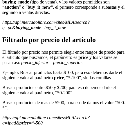
buying_mode
(tipo de venta), y los valores permitidos son
“
auction
” o “
buy_it_now
“, el primero corresponde a subastas y el
segundo a ventas directas.
https://api.mercadolibre.com/sites/MLA/search?
q=pc&
buying_mode
=buy_it_now
Filtrado por precio del articulo
El filtrado por precio nos permite elegir entre rangos de precio para
el articulo que buscamos, el parámetro es
price
y los valores se
pasan así:
precio_inferior – precio_superior.
Ejemplo: Buscar productos hasta $100, para eso debemos darle el
siguiente valor al parámetro
price
, “*-100”, sin las comillas.
Buscar productos entre $50 y $200, para eso debemos darle el
siguiente valor al parámetro, “50-200”.
Buscar productos de mas de $500, para eso le damos el valor “500-
*”.
https://api.mercadolibre.com/sites/MLA/search?
q=ipad&
price
=*-500