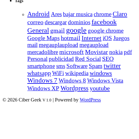
Tags
Android
Claro
Ares
bajar musica
chrome
facebook
correo
descargar
dominios
google
General
gmail
google chrome
Internet
Google Maps
hotmail
iOS
Juegos
mail
megauplaupload
megaupload
Movistar
mercadolibre
microsoft
nokia
pdf
Personal
publicidad
Red Social
SEO
twitter
smartphone
sms
Software
Spam
whatsapp
windows
WiFi
wikipedia
Windows 7
Windows 8
Windows Vista
Wordpress
youtube
Windows XP
© 2026 Ciber Geek
| Powered by
WordPress
V 1.0