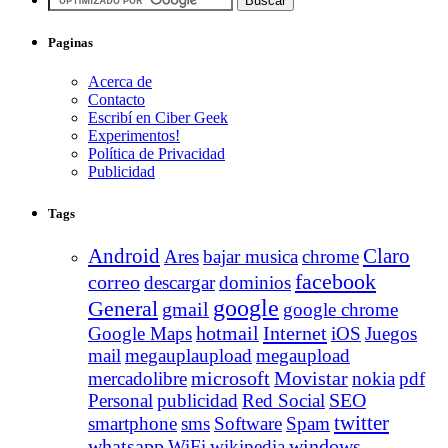
Paginas
Acerca de
Contacto
Escribí en Ciber Geek
Experimentos!
Política de Privacidad
Publicidad
Tags
Android
Claro
Ares
bajar musica
chrome
facebook
correo
descargar
dominios
google
General
gmail
google chrome
Internet
Google Maps
hotmail
iOS
Juegos
mail
megauplaupload
megaupload
Movistar
mercadolibre
microsoft
nokia
pdf
Personal
publicidad
Red Social
SEO
twitter
smartphone
sms
Software
Spam
whatsapp
windows
WiFi
wikipedia