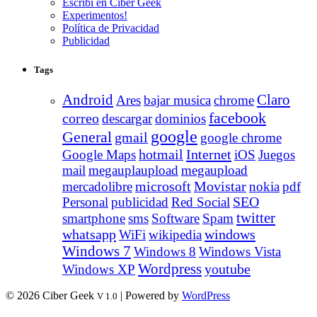
Escribí en Ciber Geek
Experimentos!
Política de Privacidad
Publicidad
Tags
Android
Claro
Ares
bajar musica
chrome
facebook
correo
descargar
dominios
google
General
gmail
google chrome
Internet
Google Maps
hotmail
iOS
Juegos
mail
megauplaupload
megaupload
Movistar
mercadolibre
microsoft
nokia
pdf
Personal
publicidad
Red Social
SEO
twitter
smartphone
sms
Software
Spam
whatsapp
windows
WiFi
wikipedia
Windows 7
Windows 8
Windows Vista
Wordpress
youtube
Windows XP
© 2026 Ciber Geek
| Powered by
WordPress
V 1.0