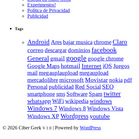
Experimentos!
Política de Privacidad
Publicidad
Tags
Android
Claro
Ares
bajar musica
chrome
facebook
correo
descargar
dominios
google
General
gmail
google chrome
Internet
Google Maps
hotmail
iOS
Juegos
mail
megauplaupload
megaupload
Movistar
mercadolibre
microsoft
nokia
pdf
Personal
publicidad
Red Social
SEO
twitter
smartphone
sms
Software
Spam
whatsapp
windows
WiFi
wikipedia
Windows 7
Windows 8
Windows Vista
Wordpress
youtube
Windows XP
© 2026 Ciber Geek
| Powered by
WordPress
V 1.0