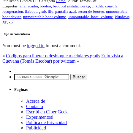
Publicado
12/2/2012
| Categoria
Como
| Autor:
Tomás Cot
Etiquetas:
arranacador
,
booteo
,
bsod
,
cd instalacion xp
,
chkdsk
,
consola
recuperacion
,
fixboot
,
grub
,
lilo
,
pantalla azul
,
sector de booteo
,
unmountable
boot device
,
unmountable boot volume
,
unmountable_boot_volume
,
Windows
XP
,
xp
Deje su comentario
You must be
logged in
to post a comment.
«
Codigos para liberar o desbloquear celulares gratis
Entrevista a
Cuevana (Tomás Escobar) por twitcam
»
Paginas
Acerca de
Contacto
Escribí en Ciber Geek
Experimentos!
Política de Privacidad
Publicidad