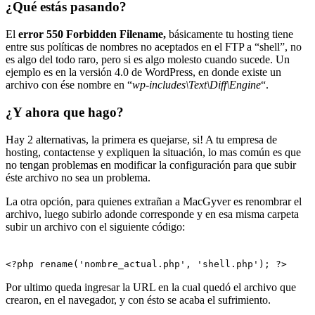
¿Qué estás pasando?
El
error 550 Forbidden Filename,
básicamente tu hosting tiene
entre sus políticas de nombres no aceptados en el FTP a “shell”, no
es algo del todo raro, pero si es algo molesto cuando sucede. Un
ejemplo es en la versión 4.0 de WordPress, en donde existe un
archivo con ése nombre en “
wp-includes\Text\Diff\Engine
“.
¿Y ahora que hago?
Hay 2 alternativas, la primera es quejarse, si! A tu empresa de
hosting, contactense y expliquen la situación, lo mas común es que
no tengan problemas en modificar la configuración para que subir
éste archivo no sea un problema.
La otra opción, para quienes extrañan a MacGyver es renombrar el
archivo, luego subirlo adonde corresponde y en esa misma carpeta
subir un archivo con el siguiente código:
<?php rename('nombre_actual.php', 'shell.php'); ?>
Por ultimo queda ingresar la URL en la cual quedó el archivo que
crearon, en el navegador, y con ésto se acaba el sufrimiento.