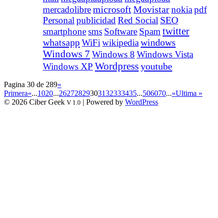
Movistar
mercadolibre
microsoft
nokia
pdf
Personal
publicidad
Red Social
SEO
twitter
smartphone
sms
Software
Spam
whatsapp
windows
WiFi
wikipedia
Windows 7
Windows 8
Windows Vista
Wordpress
youtube
Windows XP
Pagina 30 de 289
«
Primera
«
...
10
20
...
26
27
28
29
30
31
32
33
34
35
...
50
60
70
...
»
Ultima »
© 2026 Ciber Geek
| Powered by
WordPress
V 1.0