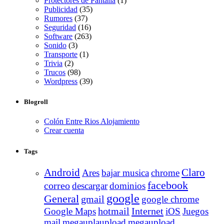
Protectores de Pantalla
(1)
Publicidad
(35)
Rumores
(37)
Seguridad
(16)
Software
(263)
Sonido
(3)
Transporte
(1)
Trivia
(2)
Trucos
(98)
Wordpress
(39)
Blogroll
Colón Entre Rios Alojamiento
Crear cuenta
Tags
Android
Claro
Ares
bajar musica
chrome
facebook
correo
descargar
dominios
google
General
gmail
google chrome
Internet
Google Maps
hotmail
iOS
Juegos
mail
megauplaupload
megaupload