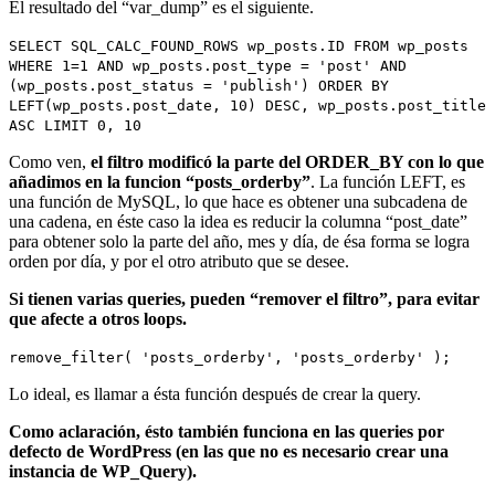
El resultado del “var_dump” es el siguiente.
SELECT SQL_CALC_FOUND_ROWS wp_posts.ID FROM wp_posts
WHERE 1=1 AND wp_posts.post_type = 'post' AND
(wp_posts.post_status = 'publish') ORDER BY
LEFT(wp_posts.post_date, 10) DESC, wp_posts.post_title
ASC LIMIT 0, 10
Como ven,
el filtro modificó la parte del ORDER_BY con lo que
añadimos en la funcion “posts_orderby”
. La función LEFT, es
una función de MySQL, lo que hace es obtener una subcadena de
una cadena, en éste caso la idea es reducir la columna “post_date”
para obtener solo la parte del año, mes y día, de ésa forma se logra
orden por día, y por el otro atributo que se desee.
Si tienen varias queries, pueden “remover el filtro”, para evitar
que afecte a otros loops.
remove_filter( 'posts_orderby', 'posts_orderby' );
Lo ideal, es llamar a ésta función después de crear la query.
Como aclaración, ésto también funciona en las queries por
defecto de WordPress (en las que no es necesario crear una
instancia de WP_Query).