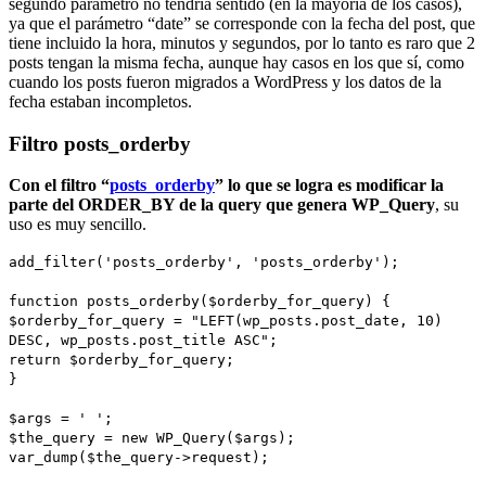
segundo parámetro no tendría sentido (en la mayoría de los casos),
ya que el parámetro “date” se corresponde con la fecha del post, que
tiene incluido la hora, minutos y segundos, por lo tanto es raro que 2
posts tengan la misma fecha, aunque hay casos en los que sí, como
cuando los posts fueron migrados a WordPress y los datos de la
fecha estaban incompletos.
Filtro posts_orderby
Con el filtro “
posts_orderby
” lo que se logra es modificar la
parte del ORDER_BY de la query que genera WP_Query
, su
uso es muy sencillo.
add_filter('posts_orderby', 'posts_orderby');
function posts_orderby($orderby_for_query) {
$orderby_for_query = "LEFT(wp_posts.post_date, 10)
DESC, wp_posts.post_title ASC";
return $orderby_for_query;
}
$args = ' ';
$the_query = new WP_Query($args);
var_dump($the_query->request);