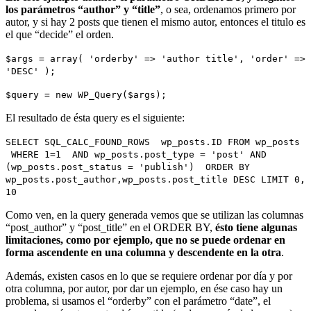
los parámetros “author” y “title”
, o sea, ordenamos primero por
autor, y si hay 2 posts que tienen el mismo autor, entonces el titulo es
el que “decide” el orden.
$args = array( 'orderby' => 'author title', 'order' =>
'DESC' );
$query = new WP_Query($args);
El resultado de ésta query es el siguiente:
SELECT SQL_CALC_FOUND_ROWS wp_posts.ID FROM wp_posts
WHERE 1=1 AND wp_posts.post_type = 'post' AND
(wp_posts.post_status = 'publish') ORDER BY
wp_posts.post_author,wp_posts.post_title DESC LIMIT 0,
10
Como ven, en la query generada vemos que se utilizan las columnas
“post_author” y “post_title” en el ORDER BY,
ésto tiene algunas
limitaciones, como por ejemplo, que no se puede ordenar en
forma ascendente en una columna y descendente en la otra
.
Además, existen casos en lo que se requiere ordenar por día y por
otra columna, por autor, por dar un ejemplo, en ése caso hay un
problema, si usamos el “orderby” con el parámetro “date”, el