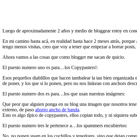
Luego de aproximadamente 2 años y medio de bloggear estoy en condicio
En mi camino hasta acá, en realidad hasta hace 2 meses atrás, porque
tengo menos visitas, creo que voy a tener que empezar a borrar posts, 
Ahora vamos a las cosas que como blogger me sacan de quicio.
El puesto numero uno es para…los Copypasters!:
Esos pequeños diablillos que hacen tambalear la tan bien organizada es
de poner, y los que si lo ponen, pero no nos linkean con anchors descri
El puesto numero dos es para…los que usan nuestras imágenes:
Que peor que alguien ponga en su blog una imagen que nosotros tenemo
externo, de paso
ahorro ancho de banda
.
Esto es algo típico de copypasters, ellos copian todo, y ni siquiera su
El puesto numero tres le pertenece a…los spammers encubiertos:
No, no ponen spam en los cuchillos y tenedores, sino que dejan coment