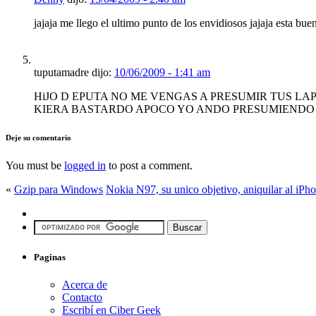
jajaja me llego el ultimo punto de los envidiosos jajaja esta bue
tuputamadre dijo:
10/06/2009 - 1:41 am
HiJO D EPUTA NO ME VENGAS A PRESUMIR TUS L
KIERA BASTARDO APOCO YO ANDO PRESUMIENDO 
Deje su comentario
You must be
logged in
to post a comment.
«
Gzip para Windows
Nokia N97, su unico objetivo, aniquilar al iPh
Paginas
Acerca de
Contacto
Escribí en Ciber Geek