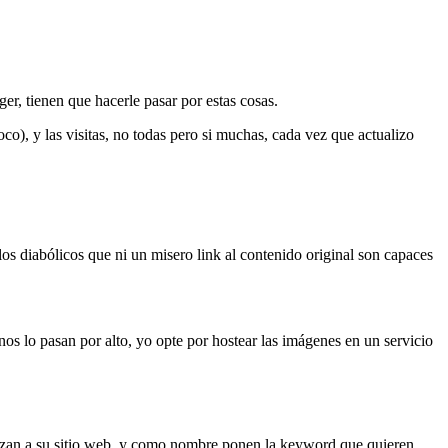
r, tienen que hacerle pasar por estas cosas.
), y las visitas, no todas pero si muchas, cada vez que actualizo
los diabólicos que ni un misero link al contenido original son capaces
s lo pasan por alto, yo opte por hostear las imágenes en un servicio
enlazan a su sitio web, y como nombre ponen la keyword que quieren