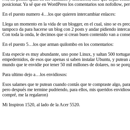
posicionar. Ya sé que en WordPress los comentarios son nofollow, pero
En el puesto numero 4…los que quieren intercambiar enlaces:
Llega un momento en la vida de un blogger, en el cual, sino se es prec
tampoco da para hacerse un blog con 2 posts y andar pidiendo intercam
Con toda la onda, le decimos que si crean buen contenido van a conseg
En el puesto 5…los que arman quilombo en los comentarios:
Esta especie es muy abundante, uno pone Linux, y saltan 500 tortugas
empedernidos, de esos que apenas si saben instalar Ubuntu, y putean a t
mundo que te envidie por tener 50 mil millones de dolares, no se porque
Para ultimo dejo a…los envidiosos:
Esos salames que te putean cuando contás que te compraste algo, para 
pero después me termine pudriendo, para ellos, mis queridos envidioso
compré, me la regalaron)
Mi Inspiron 1520, al lado de la Acer 5520.