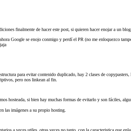
nes finalmente de hacer este post, si quieren hacer enojar a un blogge
 ahora Google se enojo conmigo y perdí el PR (no me enloquezco tampoco
jaja
tructura para evitar contenido duplicado, hay 2 clases de copypasters, 
ptivos, pero nos linkean al fin.
s hosteada, si bien hay muchas formas de evitarlo y son fáciles, alguno
ben las imágenes a su propio hosting.
arios a veces utiles, otras veces no tanto, con la caracteristica que 