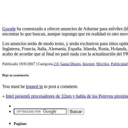
Google
ha comenzado a ofrecer anuncios de Adsense para móviles (léa
encontrar lo que buscan, aunque supongo que en realidad es otro mo
Los anuncios serán de modo texto, y serán exclusivos para sitios opti
Inglaterra, Francia, Italia, Alemania, España, Irlanda, Rusia, Holand
acabo de acordar que al final no pasó nada con la actualización del 
Publicado
19/9/2007
| Categoria
2.0
,
Ganar Dinero
,
Internet
,
Moviles
,
Publicidad
Deje su comentario
You must be
logged in
to post a comment.
«
Intel presentó procesadores de 32nm y habla de los Penryns proximo
Paginas