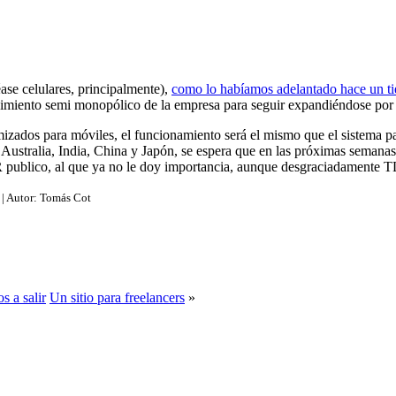
se celulares, principalmente),
como lo habíamos adelantado hace un t
vimiento semi monopólico de la empresa para seguir expandiéndose po
mizados para móviles, el funcionamiento será el mismo que el sistema p
a, Australia, India, China y Japón, se espera que en las próximas seman
PR publico, al que ya no le doy importancia, aunque desgraciadamente T
| Autor:
Tomás Cot
s a salir
Un sitio para freelancers
»