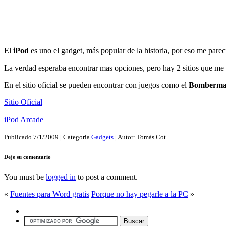
El
iPod
es uno el gadget, más popular de la historia, por eso me pare
La verdad esperaba encontrar mas opciones, pero hay 2 sitios que me 
En el sitio oficial se pueden encontrar con juegos como el
Bomberman
Sitio Oficial
iPod Arcade
Publicado
7/1/2009
| Categoria
Gadgets
| Autor:
Tomás Cot
Deje su comentario
You must be
logged in
to post a comment.
«
Fuentes para Word gratis
Porque no hay pegarle a la PC
»