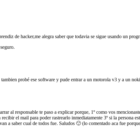
aprendiz de hacker,me alegra saber que todavia se sigue usando un prog
 seguro.
 tambien probé ese software y pude entrar a un motorola v3 y a un noki
arrar al responsable te paso a explicar porque, 1º como vos mencionaste
 recibir el mail para poder rastrearlo inmediatamente 3º si la persona es
o van a saber cual de todos fue. Saludos 🙂 (lo comentado aca fue porq