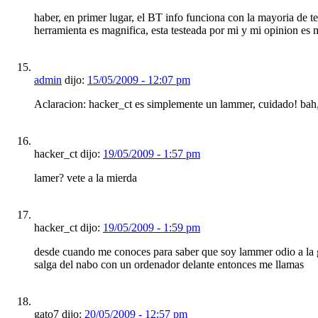
haber, en primer lugar, el BT info funciona con la mayoria de 
herramienta es magnifica, esta testeada por mi y mi opinion e
admin
dijo:
15/05/2009 - 12:07 pm
Aclaracion: hacker_ct es simplemente un lammer, cuidado! bah,
hacker_ct dijo:
19/05/2009 - 1:57 pm
lamer? vete a la mierda
hacker_ct dijo:
19/05/2009 - 1:59 pm
desde cuando me conoces para saber que soy lammer odio a la g
salga del nabo con un ordenador delante entonces me llamas
gato7 dijo:
20/05/2009 - 12:57 pm