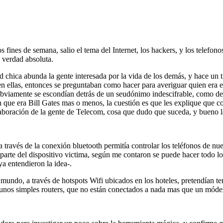
fines de semana, salio el tema del Internet, los hackers, y los telefono
a verdad absoluta.
d chica abunda la gente interesada por la vida de los demás, y hace un 
 ellas, entonces se preguntaban como hacer para averiguar quien era e
e obviamente se escondían detrás de un seudónimo indescifrable, como 
 que era Bill Gates mas o menos, la cuestión es que les explique que con
aboración de la gente de Telecom, cosa que dudo que suceda, y bueno la
a través de la conexión bluetooth permitía controlar los teléfonos de nu
parte del dispositivo victima,
según me contaron se puede hacer todo lo
a entendieron la idea-.
mundo, a través de hotspots Wifi ubicados en los hoteles, pretendían ten
 unos simples routers, que no están conectados a nada mas que un mód