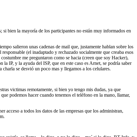
s; si bien la mayoría de los participantes no están muy informados en
tiempo salieron unas cadenas de mail que, justamente hablan sobre los
l responsable (el inadaptado y rechazado socialmente que creaba esos
de costumbre me preguntaron como se hacia (creen que soy Hacker),
 la IP, y la ayuda del ISP, que en este caso es Arnet, se podría saber
 charla se desvió un poco mas y llegamos a los celulares.
estras victimas remotamente, si bien yo tengo mis dudas, ya que
 que podemos hacer cuando tenemos el teléfono en la mano, llamar,
er acceso a todos los datos de las empresas que los administran,
em.