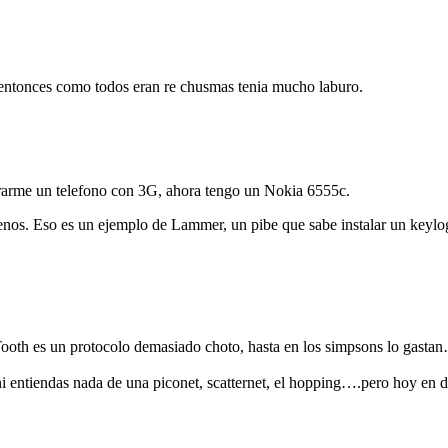
, entonces como todos eran re chusmas tenia mucho laburo.
rarme un telefono con 3G, ahora tengo un Nokia 6555c.
enos. Eso es un ejemplo de Lammer, un pibe que sabe instalar un keylog
eTooth es un protocolo demasiado choto, hasta en los simpsons lo gasta
ni entiendas nada de una piconet, scatternet, el hopping….pero hoy en 