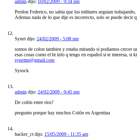
admin
dijo:
10/02/2009 - 9:34 pm
Perdon Federico, no sabia que los militares seguian trabajando
Ademas nada de lo que dije es incorrecto, solo se puede decir q
Synet dijo:
24/02/2009 - 5:08 pm
somos de colon tambien y estaba mirando si podiamos crecer un
esas cosas como el bt info q tengo en español si te interesa, si k
synettm@gmail.com
Sysock
admin
dijo:
24/02/2009 - 9:45 pm
De colón entre rios?
pregunto porque hay muchos Colón en Argentina
hacker_ct dijo:
15/05/2009 - 11:35 am