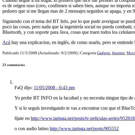
Cuando llegue a mi hogar, lo primero que hice fue prender la computa
es de origen ruso (creo, confirmen si saben bien, aunque no importa 
pedorro que si me llegan mas de 2 mensajes seguidos se apaga, y en 9
Siguiendo con el tema del BT Info, por lo que pude averiguar se pued
poco las cosas, pero nada que la ingeniería social no pueda combatir, s
Bluetooth, y con soporte para Java, cosas que traen todos los celulares
Acá
hay una explicacion, en inglés, de como usarlo, pero se entiende b
Publicado
11/5/2008
(Actualizado:
9/2/2009
) | Categoria
Gadgets
,
Internet
,
Movi
23 comentarios
FaQ dijo:
11/05/2008 - 6:43 pm
Yo probe BT INFO en la facultad y no necesita ningun tipo de au
Y si lo seguís investigando te vas a encontrar con que el Blue
fijate en
http://www.taringa.net/posts/tv-peliculas-series/9528
o con audio latino
http://www.taringa.net/posts/905552