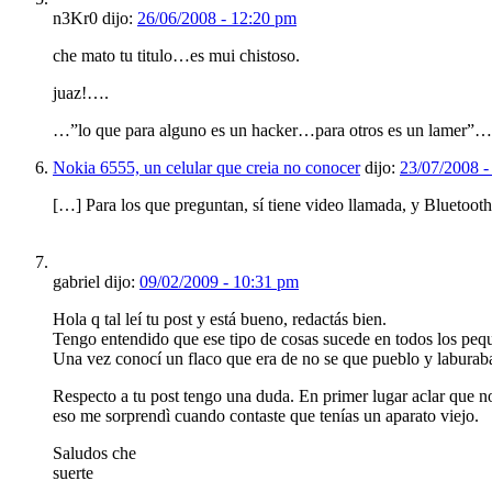
n3Kr0 dijo:
26/06/2008 - 12:20 pm
che mato tu titulo…es mui chistoso.
juaz!….
…”lo que para alguno es un hacker…para otros es un lamer”…
Nokia 6555, un celular que creia no conocer
dijo:
23/07/2008 -
[…] Para los que preguntan, sí tiene video llamada, y Bluetooth
gabriel dijo:
09/02/2009 - 10:31 pm
Hola q tal leí tu post y está bueno, redactás bien.
Tengo entendido que ese tipo de cosas sucede en todos los peq
Una vez conocí un flaco que era de no se que pueblo y laburaba 
Respecto a tu post tengo una duda. En primer lugar aclar que n
eso me sorprendì cuando contaste que tenías un aparato viejo.
Saludos che
suerte