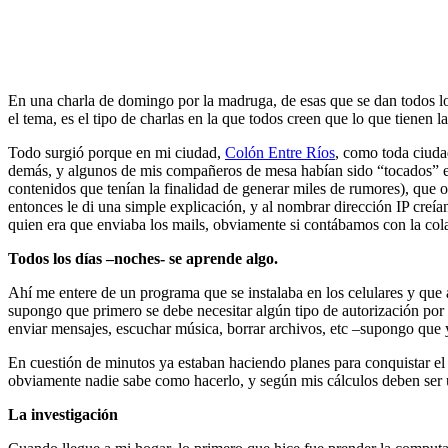
En una charla de domingo por la madruga, de esas que se dan todos los 
el tema, es el tipo de charlas en la que todos creen que lo que tienen l
Todo surgió porque en mi ciudad,
Colón Entre Ríos
, como toda ciuda
demás, y algunos de mis compañeros de mesa habían sido “tocados” en
contenidos que tenían la finalidad de generar miles de rumores), qu
entonces le di una simple explicación, y al nombrar dirección IP creían
quien era que enviaba los mails, obviamente si contábamos con la col
Todos los días –noches- se aprende algo.
Ahí me entere de un programa que se instalaba en los celulares y que 
supongo que primero se debe necesitar algún tipo de autorización por 
enviar mensajes, escuchar música, borrar archivos, etc –supongo que y
En cuestión de minutos ya estaban haciendo planes para conquistar el 
obviamente nadie sabe como hacerlo, y según mis cálculos deben ser
La investigación