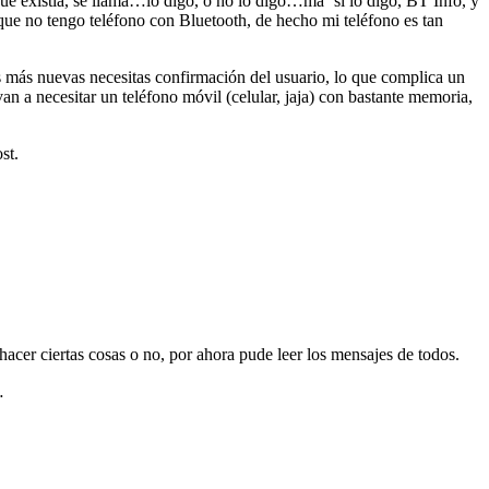
ue existía, se llama…lo digo, o no lo digo…ma´ si lo digo, BT Info, y
que no tengo teléfono con Bluetooth, de hecho mi teléfono es tan
s más nuevas necesitas confirmación del usuario, lo que complica un
n a necesitar un teléfono móvil (celular, jaja) con bastante memoria,
st.
acer ciertas cosas o no, por ahora pude leer los mensajes de todos.
…