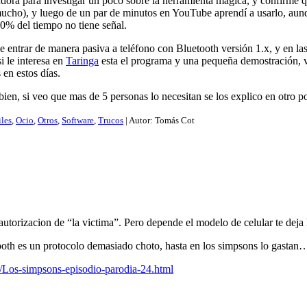
dora para investigar un poco sobre la herramienta mágica, y confirme q
mucho), y luego de un par de minutos en YouTube aprendí a usarlo, aun
0% del tiempo no tiene señal.
e entrar de manera pasiva a teléfono con Bluetooth versión 1.x, y en la
i le interesa en
Taringa
esta el programa y una pequeña demostración, va
 en estos días.
ien, si veo que mas de 5 personas lo necesitan se los explico en otro po
les
,
Ocio
,
Otros
,
Software
,
Trucos
| Autor:
Tomás Cot
torizacion de “la victima”. Pero depende el modelo de celular te deja h
Tooth es un protocolo demasiado choto, hasta en los simpsons lo gastan
18/Los-simpsons-episodio-parodia-24.html