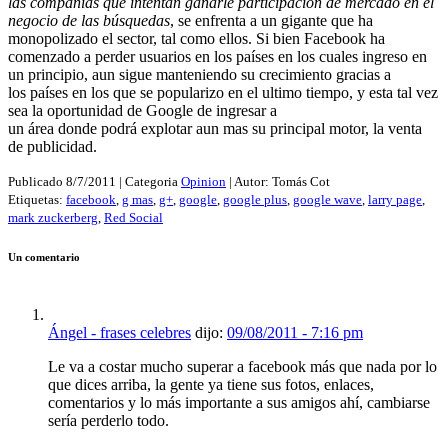
las compañías que intentan ganarle participación de mercado en el
negocio de las búsquedas
, se enfrenta a un gigante que ha
monopolizado el sector, tal como ellos. Si bien Facebook ha
comenzado a perder usuarios en los países en los cuales ingreso en
un principio, aun sigue manteniendo su crecimiento gracias a
los países en los que se popularizo en el ultimo tiempo, y esta tal vez
sea la oportunidad de Google de ingresar a
un área donde podrá explotar aun mas su principal motor, la venta
de publicidad.
Publicado
8/7/2011
| Categoria
Opinion
| Autor:
Tomás Cot
Etiquetas:
facebook
,
g mas
,
g+
,
google
,
google plus
,
google wave
,
larry page
,
mark zuckerberg
,
Red Social
Un comentario
Ángel - frases celebres
dijo:
09/08/2011 - 7:16 pm
Le va a costar mucho superar a facebook más que nada por lo
que dices arriba, la gente ya tiene sus fotos, enlaces,
comentarios y lo más importante a sus amigos ahí, cambiarse
sería perderlo todo.