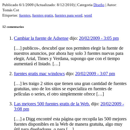
Publicado
6/1/2009
(Actualizado:
8/12/2010
) | Categoria
Diseño
| Autor:
Tomás Cot
Etiquetas:
fuentes
,
fuentes gratis
,
fuentes para word
,
word
12 comentarios
Cambiar la fuente de Adsense
dijo:
20/02/2009 - 3:05 pm
[…] publicos-, descubrí que nos permiten elegir la fuente de
nuestros anuncios, por ahora hay solo 3 fuentes nuevas para
elegir, Arial, Times y Verdana, supongo que con el tiempo
aumentará el listado. […]
fuentes gratis mac windows
dijo:
20/02/2009 - 3:07 pm
[…] les traigo 2 sitios que tienen una gran cantidad de fuentes
gratuitas, uno de los sitios se especializa en fuentes de
películas o series, el otro simplemente ofrece […]
Las mejores 500 fuentes gratis de la Web.
dijo:
20/02/2009 -
3:08 pm
[…] a Digg encontré esta página que recopila las 500 mejores
fuentes disponibles en la Web de manera gratuita, algo muy
útil para diseñadores, o para […]