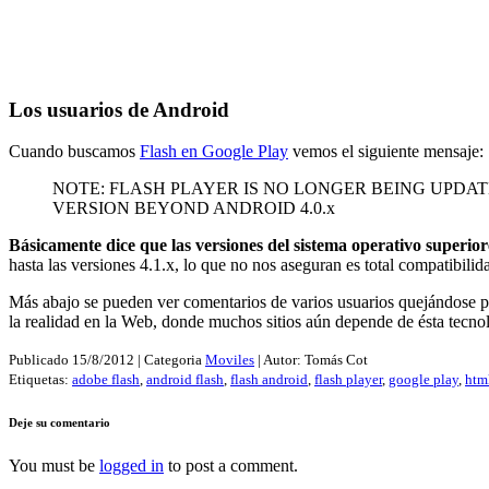
Los usuarios de Android
Cuando buscamos
Flash en Google Play
vemos el siguiente mensaje:
NOTE: FLASH PLAYER IS NO LONGER BEING UPDA
VERSION BEYOND ANDROID 4.0.x
Básicamente dice que las versiones del sistema operativo superio
hasta las versiones 4.1.x, lo que no nos aseguran es total compatibilid
Más abajo se pueden ver comentarios de varios usuarios quejándose 
la realidad en la Web, donde muchos sitios aún depende de ésta tecnolo
Publicado
15/8/2012
| Categoria
Moviles
| Autor:
Tomás Cot
Etiquetas:
adobe flash
,
android flash
,
flash android
,
flash player
,
google play
,
htm
Deje su comentario
You must be
logged in
to post a comment.