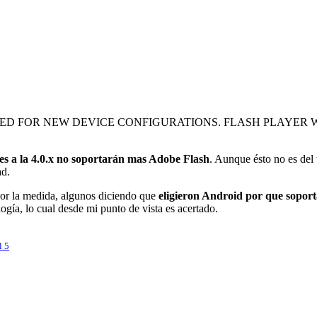
TED FOR NEW DEVICE CONFIGURATIONS. FLASH PLAYER 
res a la 4.0.x no soportarán mas Adobe Flash
. Aunque ésto no es del
ad.
por la medida, algunos diciendo que
eligieron Android por que sopor
gía, lo cual desde mi punto de vista es acertado.
l 5