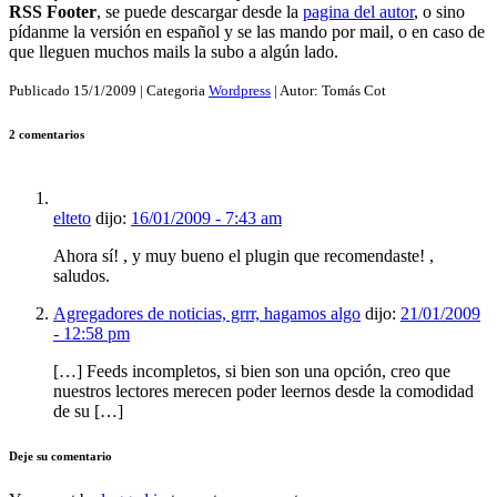
RSS Footer
, se puede descargar desde la
pagina del autor
, o sino
pídanme la versión en español y se las mando por mail, o en caso de
que lleguen muchos mails la subo a algún lado.
Publicado
15/1/2009
| Categoria
Wordpress
| Autor:
Tomás Cot
2 comentarios
elteto
dijo:
16/01/2009 - 7:43 am
Ahora sí! , y muy bueno el plugin que recomendaste! ,
saludos.
Agregadores de noticias, grrr, hagamos algo
dijo:
21/01/2009
- 12:58 pm
[…] Feeds incompletos, si bien son una opción, creo que
nuestros lectores merecen poder leernos desde la comodidad
de su […]
Deje su comentario