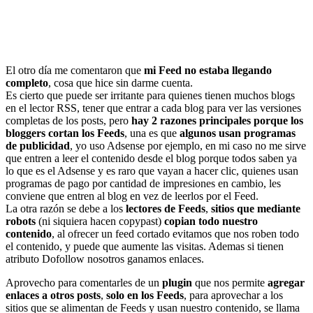
El otro día me comentaron que
mi Feed no estaba llegando
completo
, cosa que hice sin darme cuenta.
Es cierto que puede ser irritante para quienes tienen muchos blogs
en el lector RSS, tener que entrar a cada blog para ver las versiones
completas de los posts, pero
hay 2 razones principales porque los
bloggers cortan los Feeds
, una es que
algunos usan programas
de publicidad
, yo uso Adsense por ejemplo, en mi caso no me sirve
que entren a leer el contenido desde el blog porque todos saben ya
lo que es el Adsense y es raro que vayan a hacer clic, quienes usan
programas de pago por cantidad de impresiones en cambio, les
conviene que entren al blog en vez de leerlos por el Feed.
La otra razón se debe a los
lectores de Feeds
,
sitios que mediante
robots
(ni siquiera hacen copypast)
copian todo nuestro
contenido
, al ofrecer un feed cortado evitamos que nos roben todo
el contenido, y puede que aumente las visitas. Ademas si tienen
atributo Dofollow nosotros ganamos enlaces.
Aprovecho para comentarles de un
plugin
que nos permite
agregar
enlaces a otros posts
,
solo en los Feeds
, para aprovechar a los
sitios que se alimentan de Feeds y usan nuestro contenido, se llama