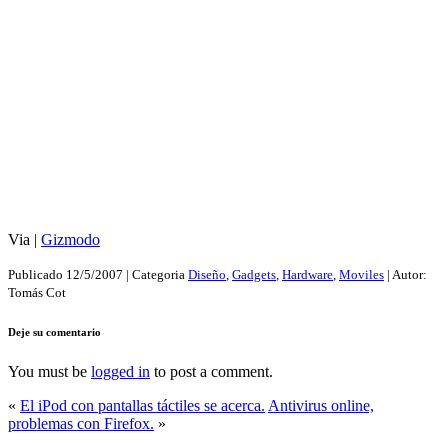
Via |
Gizmodo
Publicado
12/5/2007
| Categoria
Diseño
,
Gadgets
,
Hardware
,
Moviles
| Autor:
Tomás Cot
Deje su comentario
You must be
logged in
to post a comment.
«
El iPod con pantallas táctiles se acerca.
Antivirus online,
problemas con Firefox.
»