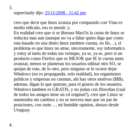
supercharly dijo:
25/11/2008 - 11:42 pm
creo que decir que linux avanza por compararlo con Vista es
medio ridiculo, eso es mentir ;).
En realidad creo que si se liberara MacOs la cuota de linux se
reducira mas aun (aunque no va a faltar quien diga que como
esta basado en una distro linux tambien cuenta, en fin…), el
problema es que linux no atrae, sinceramente, soy informatico
y estoy al tanto de todas sus ventajas, ya se, ya se, pero si un
producto como Firefox que es MEJOR que IE le cuesta tanto
avanzar, menos se planteran los usuarios utilizar otro SO, se
quejan de esto, de lo otro, pero ninguno se le ocurre dejar
Windows (no es propaganda, solo realidad), los organismos
publicos y empresas no cuentan, ahi hay otros motivos ($$$),
ademas, digan lo que quieran, para el grueso de los usuarios,
Windows tambien es GRATIS, y no jodan con filosofias (cual
de todos tus amigos tiene un cd original?), creo que Linux se
mantendra sin cambios y no se movera mas que un par de
posiciones, con surte…, mi humilde opinion, abrazo desde
Uruguay.