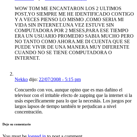
WOW TOM ME ENCANTARON LOS 2 ULTIMOS
POST,YO SIEMPRE ME HE IDENTIFICADO CONTIGO
Y A VECES PIENSO LO MISMO ,COMO SERIA MI
VIDA SIN INTERNET.UNA VEZ ESTUVE SIN
COMPUTADORA POR 2 MESES,PARA ESE TIEMPO
ERA UN USUARIO PROMEDIO SABIA MUCHO PERO
NO TANTO COMO AHORA.ME DI CUENTA QUE SE
PUEDE VIVIR DE UNA MANERA MUY DIFERENTE
CUANDO NO SE TIENE COMPUTADORA O
INTERNET.
Nekko
dijo:
22/07/2008 - 5:15 pm
Concuerdo con vos, aunque opino que es mas dañino el
televisor con el irritable efecto de zapping que la internet si la
usás específicamente para lo que la necesitás. Los juegos por
largos lapsos de tiempo también te perjudican a nivel
concentración.
Deje su comentario
You must be
logged in
to post a comment.