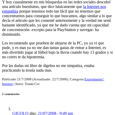
Y hoy casualmente en mis búsquedas en las redes sociales descubrí
una artículo buenísimo, que dice básicamente que
la Internet nos
estupidiza
porque tenemos todo tan fácil que no tenemos que
concentrarnos para conseguir lo que buscamos, algo similar a lo que
decía el articulo que les comenté anteriormente y la verdad me sentí
bastante identificado, ya que me he dado cuenta que mi capacidad
de concentración -excepto para la PlayStation y navegar- ha
disminuido.
Les recomiendo que prueben de alejarse de la PC, yo ya vi que
pude, y es mas ya no me dan tantas ganas de entrar a Internet, es
más divertido jugar al fútbol bajo la lluvia cuando hay 13 grados y si
no corres te da hipotermia.
Por las dudas mi libro de álgebra no me simpatiza, estaba
practicando la ironía nada mas.
Publicado
21/7/2008
(Actualizado:
22/7/2008
) | Categoria
Experimento!
,
Internet
| Autor:
Tomás Cot
2 comentarios
GIGOLO
dijo:
21/07/2008 - 9:49 pm