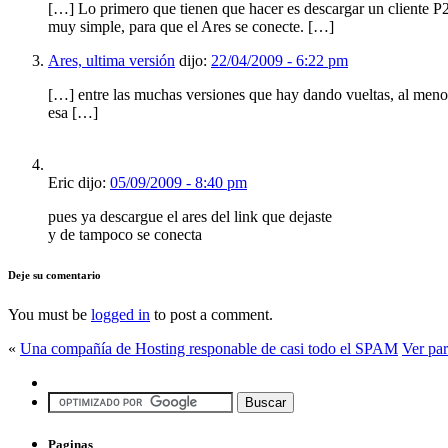
[…] Lo primero que tienen que hacer es descargar un cliente P2
muy simple, para que el Ares se conecte. […]
Ares, ultima versión
dijo:
22/04/2009 - 6:22 pm
[…] entre las muchas versiones que hay dando vueltas, al menos 
esa […]
Eric dijo:
05/09/2009 - 8:40 pm
pues ya descargue el ares del link que dejaste
y de tampoco se conecta
Deje su comentario
You must be
logged in
to post a comment.
«
Una compañía de Hosting responable de casi todo el SPAM
Ver par
Paginas