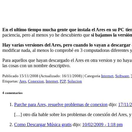
En el ultimo tiempo mucha gente que instala el Ares en su PC t
paciencia, pero al menos yo he descubierto que
si bajamos la versió
Hay varias versiones del Ares, pero cuando lo vayan a descargar
modificar nada, al menos lo comprobé en 3 computadoras diferentes y
Para aquellos que hayan descargado el Ares en otra version y no hayan
las cosas con un nombre descriptivo.
Publicado
15/11/2008
(Actualizado:
16/11/2008
) | Categoria
Internet
,
Software
,
Etiquetas:
Ares
,
Conexion
,
Internet
,
P2P
,
Solucion
4 comentarios
Parche para Ares, resuelve problemas de conexion
dijo:
17/11/
[…] otro día hable sobre los problemas de conexión del Ares, y 
Como Descargar Música gratis
dijo:
10/02/2009 - 1:18 pm