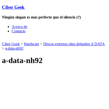
Ciber Geek
Ningún slogan es más perfecto que el silencio (?)
Acerca de
Contacto
Ciber Geek
>
Hardware
>
Discos externos ultra delgados A DATA
>
a-data-nh92
a-data-nh92