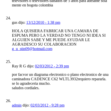
televisores o televisores dañados de 5 años para adelante sola
mente en bogota colombia
gus dijo:
13/12/2010 - 1:38 pm
HOLA QUISIERA FABRICAR UNA CAMARA DE
ESPUMA PERO LA VERDAD NO TENGO NI IDEA SI
ALGUIEN SABE Y ME PUEDE AYUDAR LE
AGRADESCO SU COLABORACION
g_u_stin09@hotmail.com
Ray R G dijo:
02/03/2012 - 2:39 pm
por facvor un diagrama electronico o plano electronico de una
caminadora CADENCE C62 WLTL3932requiero repararla.
se lo agradeceria mucho.
saludos cordiales.
admin
dijo:
02/03/2012 - 9:28 pm