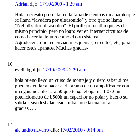
Adrián
dijo:
17/10/2009 - 1:29 am
Hola, necesito presentar en la faria de ciencias un aparato que
se llama “lavadora por ultrasonido” y otro que se llama
“Nebulizador ultrasonico”. El profesor me dijo que es el
mismo principio, pero no logro ver en internet circuitos de
como hacer tanto uno como el otro sistema.
Agradeceria que me enviaran esquemas, circuitos, etc, para
hacer estos aparatos. Muchas gracias-
evelinhg dijo:
17/10/2009 - 2:26 am
hola bueno llevo un curso de montaje y quiero saber si me
pueden ayudar a hacer el diagrama de un amplificador con
una ganancia de 12 a 50 que tenga el opam TL072 un
potenciometro de b500k un capacitor no polar y bueno su
salida k sea desbalanceada o balanceda cualkiera
gracias ….
alejandro navarro
dijo:
17/02/2010 - 9:14 pm