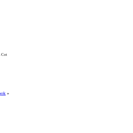
 Cot
ook
»