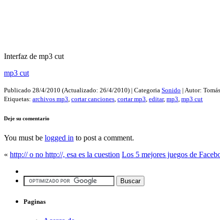
Interfaz de mp3 cut
mp3 cut
Publicado
28/4/2010
(Actualizado:
26/4/2010
) | Categoria
Sonido
| Autor:
Tomás
Etiquetas:
archivos mp3
,
cortar canciones
,
cortar mp3
,
editar
,
mp3
,
mp3 cut
Deje su comentario
You must be
logged in
to post a comment.
«
http:// o no http://, esa es la cuestion
Los 5 mejores juegos de Faceb
Paginas