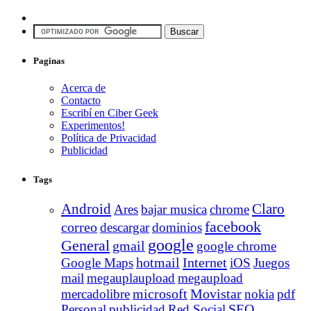
Paginas
Acerca de
Contacto
Escribí en Ciber Geek
Experimentos!
Política de Privacidad
Publicidad
Tags
Android
Claro
Ares
bajar musica
chrome
facebook
correo
descargar
dominios
google
General
gmail
google chrome
Internet
Google Maps
hotmail
iOS
Juegos
mail
megauplaupload
megaupload
Movistar
mercadolibre
microsoft
nokia
pdf
Personal
publicidad
Red Social
SEO