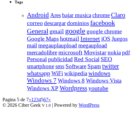
Tags
Android
Claro
Ares
bajar musica
chrome
facebook
correo
descargar
dominios
google
General
gmail
google chrome
Internet
Google Maps
hotmail
iOS
Juegos
mail
megauplaupload
megaupload
Movistar
mercadolibre
microsoft
nokia
pdf
Personal
publicidad
Red Social
SEO
twitter
smartphone
sms
Software
Spam
whatsapp
windows
WiFi
wikipedia
Windows 7
Windows 8
Windows Vista
Wordpress
youtube
Windows XP
Pagina 5 de 7
«
1
2
3
4
5
6
7
»
© 2026 Ciber Geek
| Powered by
WordPress
V 1.0