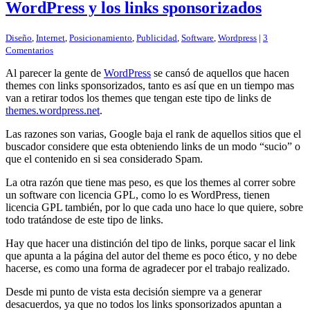
WordPress y los links sponsorizados
Diseño
,
Internet
,
Posicionamiento
,
Publicidad
,
Software
,
Wordpress
|
3
Comentarios
Al parecer la gente de
WordPress
se cansó de aquellos que hacen
themes con links sponsorizados, tanto es así que en un tiempo mas
van a retirar todos los themes que tengan este tipo de links de
themes.wordpress.net
.
Las razones son varias, Google baja el rank de aquellos sitios que el
buscador considere que esta obteniendo links de un modo “sucio” o
que el contenido en si sea considerado Spam.
La otra razón que tiene mas peso, es que los themes al correr sobre
un software con licencia GPL, como lo es WordPress, tienen
licencia GPL también, por lo que cada uno hace lo que quiere, sobre
todo tratándose de este tipo de links.
Hay que hacer una distinción del tipo de links, porque sacar el link
que apunta a la página del autor del theme es poco ético, y no debe
hacerse, es como una forma de agradecer por el trabajo realizado.
Desde mi punto de vista esta decisión siempre va a generar
desacuerdos, ya que no todos los links sponsorizados apuntan a