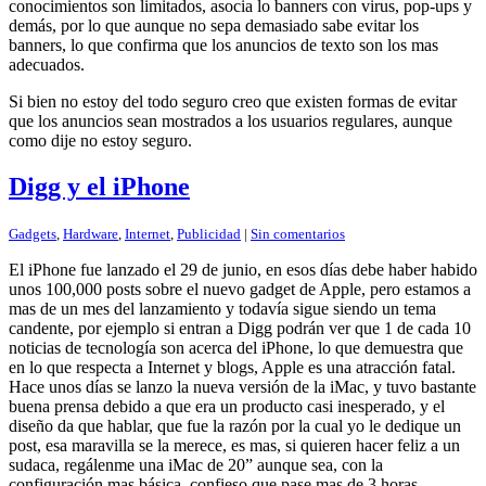
conocimientos son limitados, asocia lo banners con virus, pop-ups y
demás, por lo que aunque no sepa demasiado sabe evitar los
banners, lo que confirma que los anuncios de texto son los mas
adecuados.
Si bien no estoy del todo seguro creo que existen formas de evitar
que los anuncios sean mostrados a los usuarios regulares, aunque
como dije no estoy seguro.
Digg y el iPhone
Gadgets
,
Hardware
,
Internet
,
Publicidad
|
Sin comentarios
El iPhone fue lanzado el 29 de junio, en esos días debe haber habido
unos 100,000 posts sobre el nuevo gadget de Apple, pero estamos a
mas de un mes del lanzamiento y todavía sigue siendo un tema
candente, por ejemplo si entran a Digg podrán ver que 1 de cada 10
noticias de tecnología son acerca del iPhone, lo que demuestra que
en lo que respecta a Internet y blogs, Apple es una atracción fatal.
Hace unos días se lanzo la nueva versión de la iMac, y tuvo bastante
buena prensa debido a que era un producto casi inesperado, y el
diseño da que hablar, que fue la razón por la cual yo le dedique un
post, esa maravilla se la merece, es mas, si quieren hacer feliz a un
sudaca, regálenme una iMac de 20” aunque sea, con la
configuración mas básica, confieso que pase mas de 3 horas