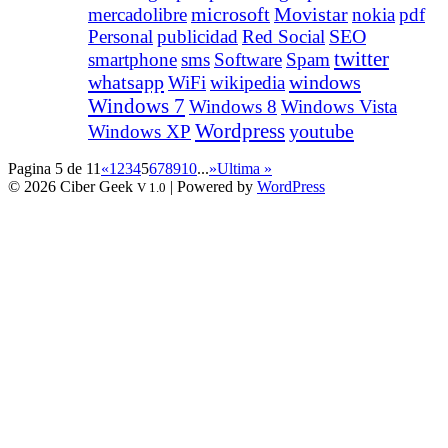
Movistar
mercadolibre
microsoft
nokia
pdf
Personal
publicidad
Red Social
SEO
twitter
smartphone
sms
Software
Spam
whatsapp
windows
WiFi
wikipedia
Windows 7
Windows 8
Windows Vista
Wordpress
youtube
Windows XP
Pagina 5 de 11
«
1
2
3
4
5
6
7
8
9
10
...
»
Ultima »
© 2026 Ciber Geek
| Powered by
WordPress
V 1.0