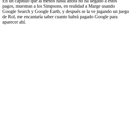
En un capitulo que al menos hasta ahora no ha llegado a estos
pagos, muestran a los Simpsons, en realidad a Marge usando
Google Search y Google Earth, y después se la ve jugando un juego
de Rol, me encantaría saber cuanto habrá pagado Google para
aparecer ahí.