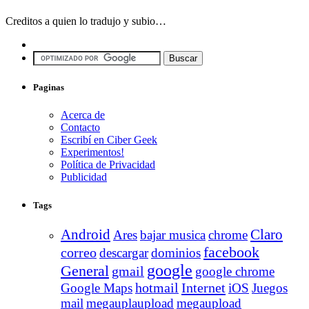
Creditos a quien lo tradujo y subio…
Paginas
Acerca de
Contacto
Escribí en Ciber Geek
Experimentos!
Política de Privacidad
Publicidad
Tags
Android
Claro
Ares
bajar musica
chrome
facebook
correo
descargar
dominios
google
General
gmail
google chrome
Internet
Google Maps
hotmail
iOS
Juegos
mail
megauplaupload
megaupload