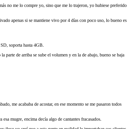
emás no me lo compre yo, sino que me lo trajeron, yo hubiese preferido
ivado apenas si se mantiene vivo por 4 días con poco uso, lo bueno es
o SD, soporta hasta 4GB.
la parte de arriba se sube el volumen y en la de abajo, bueno se baja
 sábado, me acababa de acostar, en ese momento se me pasaron todos
a esa mugre, encima decía algo de cantantes fracasados.
iluso yo creí que a esta gente en realidad le importaban sus clientes