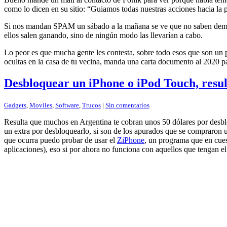
como lo dicen en su sitio: “
Guiamos todas nuestras acciones hacia la p
Si nos mandan SPAM un sábado a la mañana se ve que no saben demasia
ellos salen ganando, sino de ningún modo las llevarían a cabo.
Lo peor es que mucha gente les contesta, sobre todo esos que son un p
ocultas en la casa de tu vecina, manda una carta documento al 2020 par
Desbloquear un iPhone o iPod Touch, resul
Gadgets
,
Moviles
,
Software
,
Trucos
|
Sin comentarios
Resulta que muchos en Argentina te cobran unos 50 dólares por desbl
un extra por desbloquearlo, si son de los apurados que se compraron u
que ocurra puedo probar de usar el
ZiPhone
, un programa que en cuest
aplicaciones), eso si por ahora no funciona con aquellos que tengan el