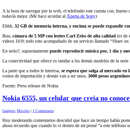
A la hora de navegar por la web, el telefonito este cuenta con, buen
todavía mejor. (Me hace acordar al
Xperia de Sony
)
Ehhh,
32 GB de memoria interna, y encima se puede expandir co
Buu,
cámara de 5 MP con lentes Carl Zeiss de alta calidad
(es de 
videos 16:9; todo esto acompañado de un servicio llamado “Share o
En serio?, supuestamente
puede reproducir música por, 1 día y med
La conectividad que ofrece es similar a los demás modelos de la serie
La parte que a todos le interesa,
se espera que salga al mercado en 
costos de importación y demás van a ser unos,
3000 pesos argentino
Fuente: Press release de Nokia
Nokia 6555, un celular que creia no conoce
Gadgets
,
Moviles
|
1 Comentario
Hoy moderando comentarios descubrí que hace un tiempo había poste
ahora recuerdo que cuando lo vi dentro de mi pensé “a este teléfono n