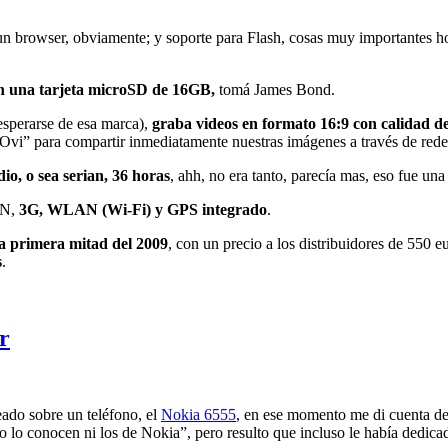
o un browser, obviamente; y soporte para Flash, cosas muy importantes
n una tarjeta microSD de 16GB,
tomá James Bond.
esperarse de esa marca),
graba videos en formato 16:9 con calidad 
n Ovi” para compartir inmediatamente nuestras imágenes a través de 
io, o sea serian, 36 horas
, ahh, no era tanto, parecía mas, eso fue una
 N,
3G, WLAN (Wi-Fi) y GPS integrado
.
la primera mitad del 2009
, con un precio a los distribuidores de 550 
s
.
r
ado sobre un teléfono, el
Nokia 6555
, en ese momento me di cuenta de
o lo conocen ni los de Nokia”, pero resulto que incluso le había dedica