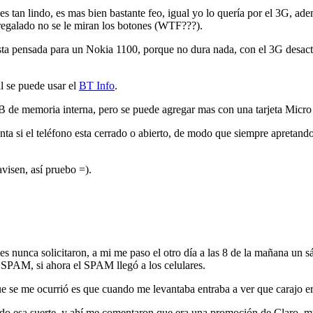
es tan lindo, es mas bien bastante feo, igual yo lo quería por el 3G, ad
regalado no se le miran los botones (WTF???).
esta pensada para un Nokia 1100, porque no dura nada, con el 3G desact
al se puede usar el
BT Info
.
B de memoria interna, pero se puede agregar mas con una tarjeta Micr
a si el teléfono esta cerrado o abierto, de modo que siempre apretando 
visen, así pruebo =).
s nunca solicitaron, a mi me paso el otro día a las 8 de la mañana un
a SPAM, si ahora el SPAM llegó a los celulares.
 se me ocurrió es que cuando me levantaba entraba a ver que carajo er
o esa suerte, y ahí me comentaron que era una promoción de Claro, muy 