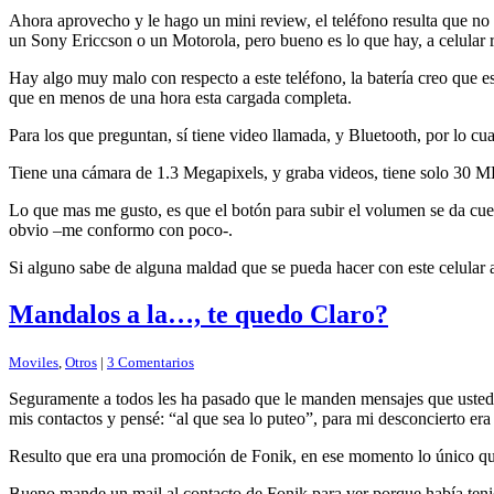
Ahora aprovecho y le hago un mini review, el teléfono resulta que no 
un Sony Ericcson o un Motorola, pero bueno es lo que hay, a celular 
Hay algo muy malo con respecto a este teléfono, la batería creo que 
que en menos de una hora esta cargada completa.
Para los que preguntan, sí tiene video llamada, y Bluetooth, por lo cu
Tiene una cámara de 1.3 Megapixels, y graba videos, tiene solo 30 M
Lo que mas me gusto, es que el botón para subir el volumen se da cuent
obvio –me conformo con poco-.
Si alguno sabe de alguna maldad que se pueda hacer con este celular a
Mandalos a la…, te quedo Claro?
Moviles
,
Otros
|
3 Comentarios
Seguramente a todos les ha pasado que le manden mensajes que ustede
mis contactos y pensé: “al que sea lo puteo”, para mi desconcierto er
Resulto que era una promoción de Fonik, en ese momento lo único que
Bueno mande un mail al contacto de Fonik para ver porque había tenid