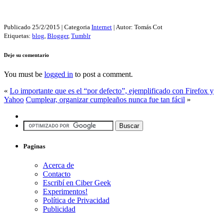
Publicado
25/2/2015
| Categoria
Internet
| Autor:
Tomás Cot
Etiquetas:
blog
,
Blogger
,
Tumblr
Deje su comentario
You must be
logged in
to post a comment.
«
Lo importante que es el “por defecto”, ejemplificado con Firefox y
Yahoo
Cumplear, organizar cumpleaños nunca fue tan fácil
»
Paginas
Acerca de
Contacto
Escribí en Ciber Geek
Experimentos!
Política de Privacidad
Publicidad