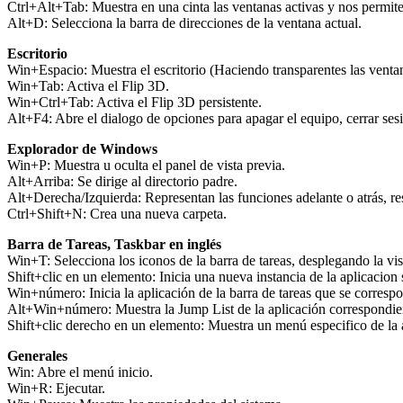
Ctrl+Alt+Tab: Muestra en una cinta las ventanas activas y nos permite
Alt+D: Selecciona la barra de direcciones de la ventana actual.
Escritorio
Win+Espacio: Muestra el escritorio (Haciendo transparentes las ventan
Win+Tab: Activa el Flip 3D.
Win+Ctrl+Tab: Activa el Flip 3D persistente.
Alt+F4: Abre el dialogo de opciones para apagar el equipo, cerrar sesi
Explorador de Windows
Win+P: Muestra u oculta el panel de vista previa.
Alt+Arriba: Se dirige al directorio padre.
Alt+Derecha/Izquierda: Representan las funciones adelante o atrás, r
Ctrl+Shift+N: Crea una nueva carpeta.
Barra de Tareas, Taskbar en inglés
Win+T: Selecciona los iconos de la barra de tareas, desplegando la vist
Shift+clic en un elemento: Inicia una nueva instancia de la aplicacion
Win+número: Inicia la aplicación de la barra de tareas que se correspo
Alt+Win+número: Muestra la Jump List de la aplicación correspondie
Shift+clic derecho en un elemento: Muestra un menú especifico de la 
Generales
Win: Abre el menú inicio.
Win+R: Ejecutar.