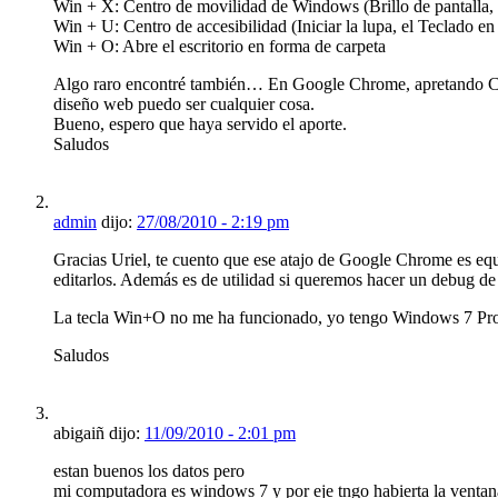
Win + X: Centro de movilidad de Windows (Brillo de pantalla, V
Win + U: Centro de accesibilidad (Iniciar la lupa, el Teclado en 
Win + O: Abre el escritorio en forma de carpeta
Algo raro encontré también… En Google Chrome, apretando Ctrl +
diseño web puedo ser cualquier cosa.
Bueno, espero que haya servido el aporte.
Saludos
admin
dijo:
27/08/2010 - 2:19 pm
Gracias Uriel, te cuento que ese atajo de Google Chrome es equ
editarlos. Además es de utilidad si queremos hacer un debug de s
La tecla Win+O no me ha funcionado, yo tengo Windows 7 Pro
Saludos
abigaiñ dijo:
11/09/2010 - 2:01 pm
estan buenos los datos pero
mi computadora es windows 7 y por eje tngo habierta la ventana