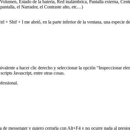
olumen, Estado de la batería, Red inalámbrica, Pantalla externa, Centr
pantalla, el Narrador, el Contraste alto, etc…)
 Shif + I me abrió, en la parte inferior de la ventana, una especie de
ivalente a hacer clic derecho y seleccionar la opción “Inspeccionar ele
cripts Javascript, entre otras cosas.
fessional.
 de messenger y quiero cerrarla con Alt+F4 y no ocurre nada al presion