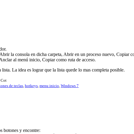
dor.
Abrir la consola en dicha carpeta, Abrir en un proceso nuevo, Copiar c
Anclar al menú inicio, Copiar como ruta de acceso.
lista. La idea es lograr que la lista quede lo mas completa posible.
 Cot
ones de teclas
,
hotkeys
,
menu inicio
,
Windows 7
s botones y encontre: