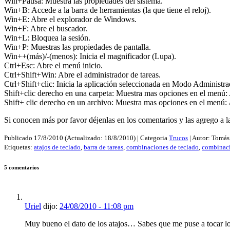
Win+Pausa: Muestra las propiedades del sistema.
Win+B: Accede a la barra de herramientas (la que tiene el reloj).
Win+E: Abre el explorador de Windows.
Win+F: Abre el buscador.
Win+L: Bloquea la sesión.
Win+P: Muestras las propiedades de pantalla.
Win++(más)/-(menos): Inicia el magnificador (Lupa).
Ctrl+Esc: Abre el menú inicio.
Ctrl+Shift+Win: Abre el administrador de tareas.
Ctrl+Shift+clic: Inicia la aplicación seleccionada en Modo Administra
Shift+clic derecho en una carpeta: Muestra mas opciones en el menú: 
Shift+ clic derecho en un archivo: Muestra mas opciones en el menú: 
Si conocen más por favor déjenlas en los comentarios y las agrego a la 
Publicado
17/8/2010
(Actualizado:
18/8/2010
) | Categoria
Trucos
| Autor:
Tomás
Etiquetas:
atajos de teclado
,
barra de tareas
,
combinaciones de teclado
,
combinaci
5 comentarios
Uriel
dijo:
24/08/2010 - 11:08 pm
Muy bueno el dato de los atajos… Sabes que me puse a tocar lo