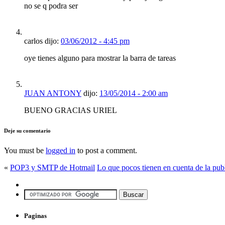
no se q podra ser
carlos dijo:
03/06/2012 - 4:45 pm
oye tienes alguno para mostrar la barra de tareas
JUAN ANTONY
dijo:
13/05/2014 - 2:00 am
BUENO GRACIAS URIEL
Deje su comentario
You must be
logged in
to post a comment.
«
POP3 y SMTP de Hotmail
Lo que pocos tienen en cuenta de la publ
Paginas